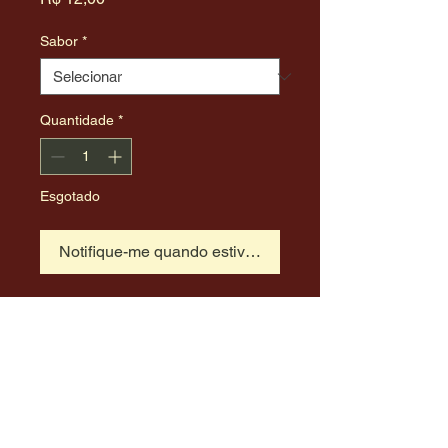
Sabor
*
Quantidade
*
Esgotado
Notifique-me quando estiver disponível
O Catchup Tambaú é produzido no
Estado do Pernambuco e foi eleito pela
nossa família como um dos melhores
catchups disponíveis no mercado.
Aquele gostinho de catchup de